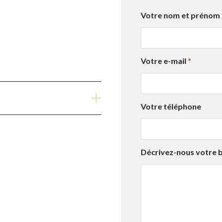
n
Votre nom et prénom
o
m
t
é
Votre e-mail
*
l
é
p
h
o
Votre téléphone
n
e
*
Décrivez-nous votre 