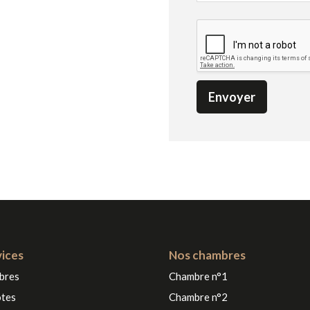
Envoyer
vices
Nos chambres
bres
Chambre n°1
ôtes
Chambre n°2